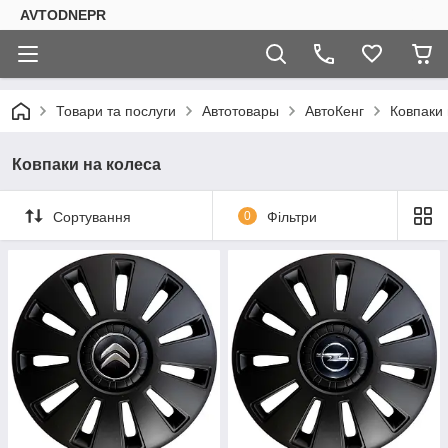
AVTODNEPR
Товари та послуги
Автотовары
АвтоКенг
Ковпаки 
Ковпаки на колеса
Сортування
0
Фільтри