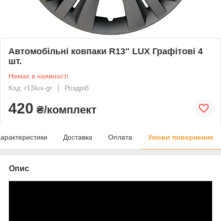
Автомобільні ковпаки R13" LUX Графітові 4
шт.
Немає в наявності
Код: r13lux-gr
Роздріб
420
₴/комплект
арактеристики
Доставка
Оплата
Умови повернення
Опис