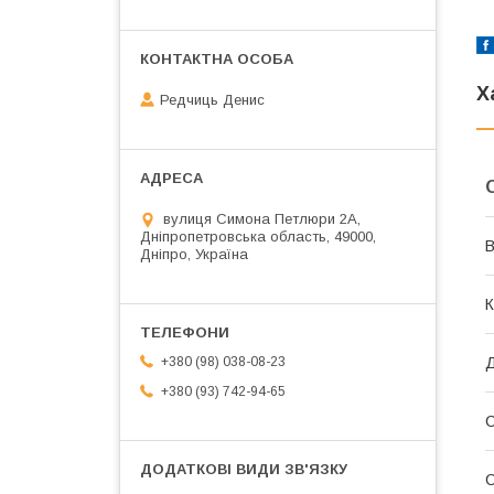
Х
Редчиць Денис
вулиця Симона Петлюри 2А,
Дніпропетровська область, 49000,
В
Дніпро, Україна
К
Д
+380 (98) 038-08-23
+380 (93) 742-94-65
С