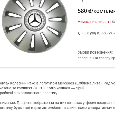
580 ₴/компле
Немає в наявності
К
+380 (98) 038-08-23
повернення товару п
овпак Колесний Рекс із логотипом Mercedes (Емблема лита). Радіус 15
казана за комплект (4 шт.). Колір ковпаків — сірий.
роблені з високоякісного пластику.
нимание. Графічне зображення на цих ковпаках у формі поєднання
оготипу будь-якої марки автомобілів, а є винятково декоративним