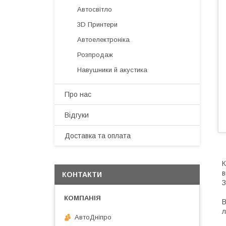
Автосвітло
3D Принтери
Автоелектроніка
Розпродаж
Навушники й акустика
Про нас
Відгуки
Доставка та оплата
К
в
КОНТАКТИ
З
В
л
АвтоДнiпро