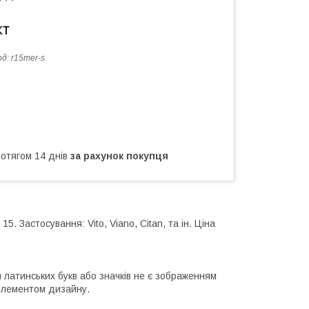
кт
од:
r15mer-s
ротягом 14 днів
за рахунок покупця
. Застосування: Vito, Viano, Citan, та ін. Ціна
 латинських букв або значків не є зображенням
 елементом дизайну.