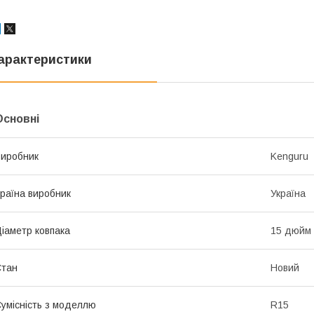
арактеристики
Основні
иробник
Kenguru
раїна виробник
Україна
іаметр ковпака
15 дюйм
Стан
Новий
умісність з моделлю
R15