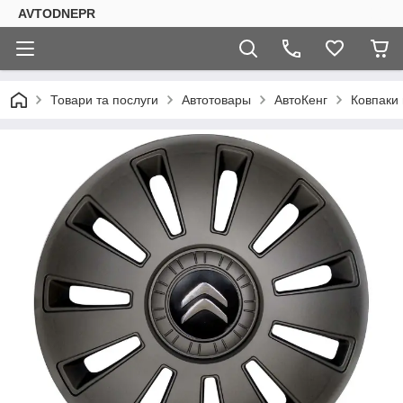
AVTODNEPR
Товари та послуги
Автотовары
АвтоКенг
Ковпаки 