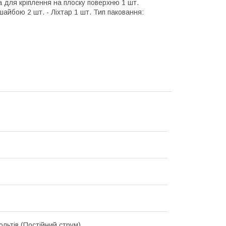
а для кріплення на плоску поверхню 1 шт.
 шайбою 2 шт. - Ліхтар 1 шт. Тип паковання:
ольтів (Постійний струм)