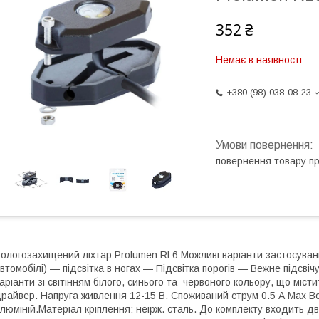
352 ₴
Немає в наявності
+380 (98) 038-08-23
повернення товару п
ологозахищений ліхтар Prolumen RL6 Можливі варіанти застосування
втомобілі) — підсвітка в ногах — Підсвітка порогів — Вежне підсвіч
аріанти зі світінням білого, синього та червоного кольору, що міст
райвер. Напруга живлення 12-15 В. Споживаний струм 0.5 А Max В
люміній.Матеріал кріплення: неірж. сталь. До комплекту входить д