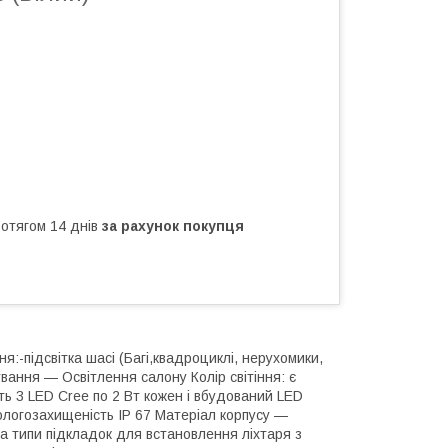
ротягом 14 днів
за рахунок покупця
:-підсвітка шасі (Багі,квадроциклі, нерухомики,
ування — Освітлення салону Колір світіння: є
ить 3 LED Cree по 2 Вт кожен і вбудований LED
ологозахищеність IP 67 Матеріал корпусу —
ва типи підкладок для встановлення ліхтаря з