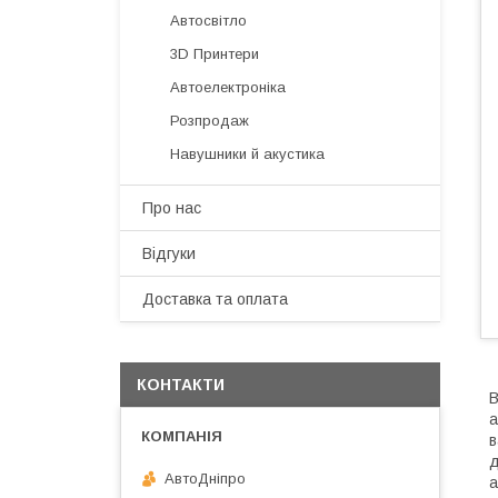
Автосвітло
3D Принтери
Автоелектроніка
Розпродаж
Навушники й акустика
Про нас
Відгуки
Доставка та оплата
КОНТАКТИ
В
а
в
д
АвтоДнiпро
а