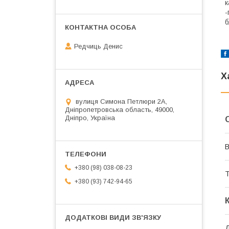
к
-
б
Редчиць Денис
Х
вулиця Симона Петлюри 2А,
Дніпропетровська область, 49000,
Дніпро, Україна
В
+380 (98) 038-08-23
Т
+380 (93) 742-94-65
Д