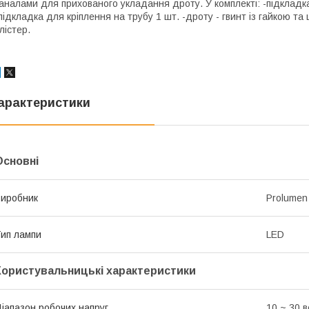
аналами для прихованого укладання дроту. У комплекті: -підкладк
підкладка для кріплення на трубу 1 шт. -дроту - гвинт із гайкою та
лістер.
арактеристики
Основні
иробник
Prolumen
ип лампи
LED
Користувальницькі характеристики
іапазон робочих напруг
10 ~ 30 в