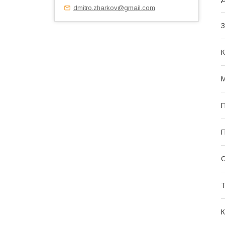
dmitro.zharkov@gmail.com
З
К
М
П
П
С
Т
К