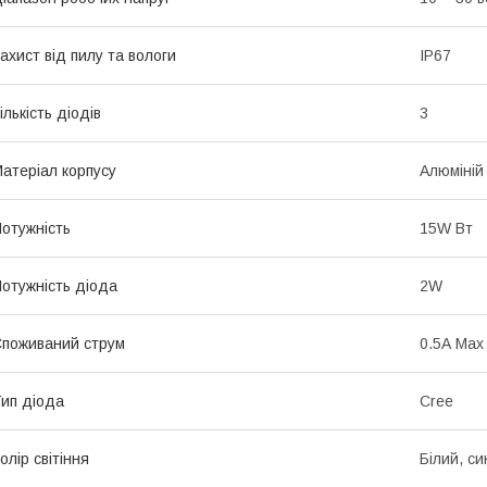
ахист від пилу та вологи
IP67
ількість діодів
3
атеріал корпусу
Алюміній
отужність
15W Вт
отужність діода
2W
поживаний струм
0.5А Max
ип діода
Cree
олір світіння
Білий, си