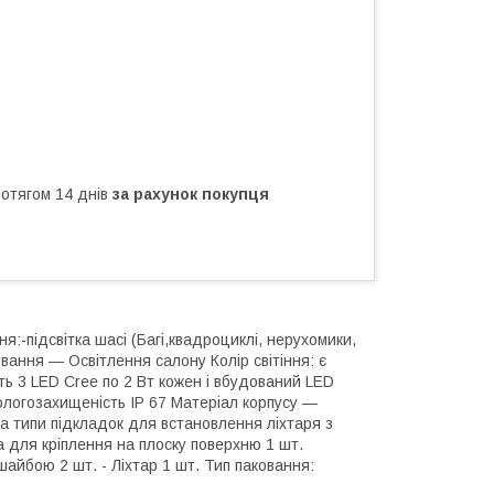
ротягом 14 днів
за рахунок покупця
:-підсвітка шасі (Багі,квадроциклі, нерухомики,
ування — Освітлення салону Колір світіння: є
ить 3 LED Cree по 2 Вт кожен і вбудований LED
ологозахищеність IP 67 Матеріал корпусу —
ва типи підкладок для встановлення ліхтаря з
а для кріплення на плоску поверхню 1 шт.
 шайбою 2 шт. - Ліхтар 1 шт. Тип паковання: