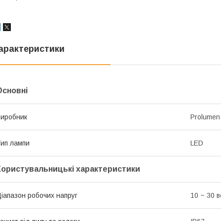
арактеристики
Основні
иробник
Prolumen
ип лампи
LED
Користувальницькі характеристики
іапазон робочих напруг
10 ~ 30 в