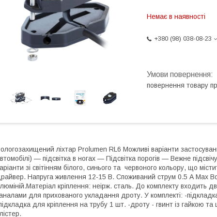
Немає в наявності
+380 (98) 038-08-23
повернення товару п
ологозахищений ліхтар Prolumen RL6 Можливі варіанти застосування
втомобілі) — підсвітка в ногах — Підсвітка порогів — Вежне підсвіч
аріанти зі світінням білого, синього та червоного кольору, що міст
райвер. Напруга живлення 12-15 В. Споживаний струм 0.5 А Max В
люміній.Матеріал кріплення: неірж. сталь. До комплекту входить д
аналами для прихованого укладання дроту. У комплекті: -підкладк
підкладка для кріплення на трубу 1 шт. -дроту - гвинт із гайкою та
лістер.