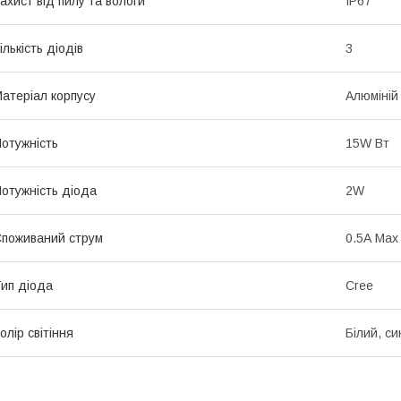
ахист від пилу та вологи
IP67
ількість діодів
3
атеріал корпусу
Алюміній
отужність
15W Вт
отужність діода
2W
поживаний струм
0.5А Max
ип діода
Cree
олір світіння
Білий, си