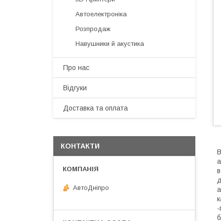
Автоелектроніка
Розпродаж
Навушники й акустика
Про нас
Відгуки
Доставка та оплата
КОНТАКТИ
В
а
в
д
АвтоДнiпро
а
к
-
б