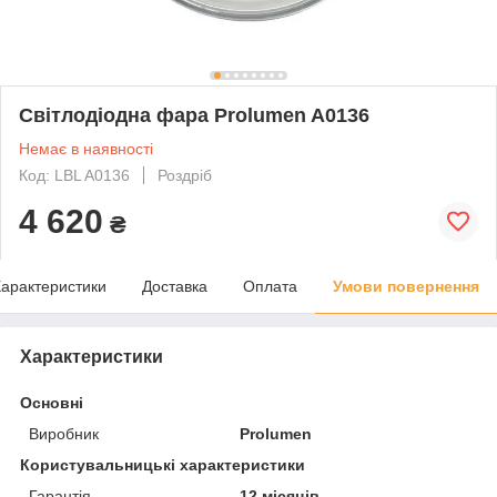
Світлодіодна фара Prolumen A0136
Немає в наявності
Код: LBL A0136
Роздріб
4 620
₴
арактеристики
Доставка
Оплата
Умови повернення
Характеристики
Основні
Виробник
Prolumen
Користувальницькі характеристики
Гарантія
12 місяців