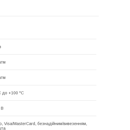
в
 атм
 атм
C до +100 °C
 В
ю, Visa/MasterCard, безнадійним/вивезенням,
шта