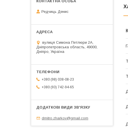
Х
Редчиць Денис
вулиця Симона Петлюри 2А,
Г
Дніпропетровська область, 49000,
Дніпро, Україна
Т
Т
+380 (98) 038-08-23
+380 (93) 742-94-65
Д
Д
dmitro.zharkov@gmail.com
Д