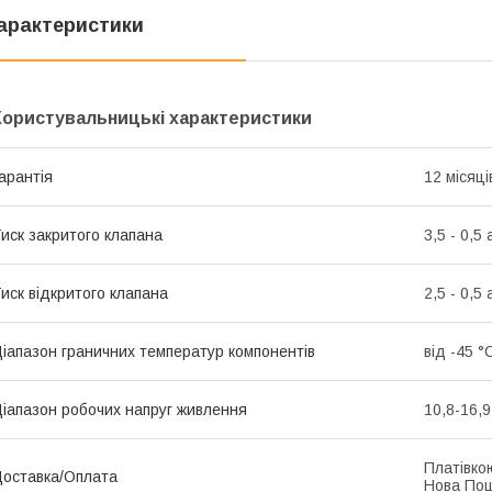
арактеристики
Користувальницькі характеристики
арантія
12 місяці
иск закритого клапана
3,5 - 0,5
иск відкритого клапана
2,5 - 0,5
іапазон граничних температур компонентів
від -45 °
іапазон робочих напруг живлення
10,8-16,9
Платівко
оставка/Оплата
Нова По