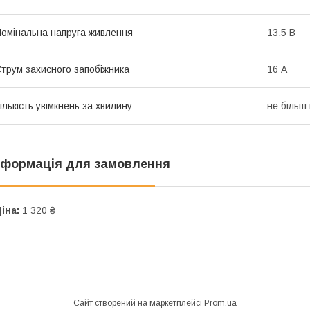
омінальна напруга живлення
13,5 В
трум захисного запобіжника
16 А
ількість увімкнень за хвилину
не більш 
нформація для замовлення
іна:
1 320 ₴
Сайт створений на маркетплейсі
Prom.ua