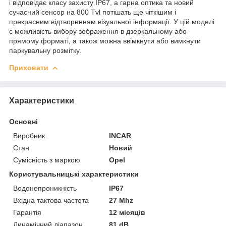
і відповідає класу захисту IP67, а гарна оптика та новий
сучасний сенсор на 800 Tvl потішать ще чіткішим і
прекрасним відтворенням візуальної інформації. У цій моделі
є можливість вибору зображення в дзеркальному або
прямому форматі, а також можна ввімкнути або вимкнути
паркувальну розмітку.
Приховати
Характеристики
Основні
Виробник
INCAR
Стан
Новий
Сумісність з маркою
Opel
Користувальницькі характеристики
Водонепроникність
IP67
Вхідна тактова частота
27 Mhz
Гарантія
12 місяців
Динамічний діапазон
81 dB