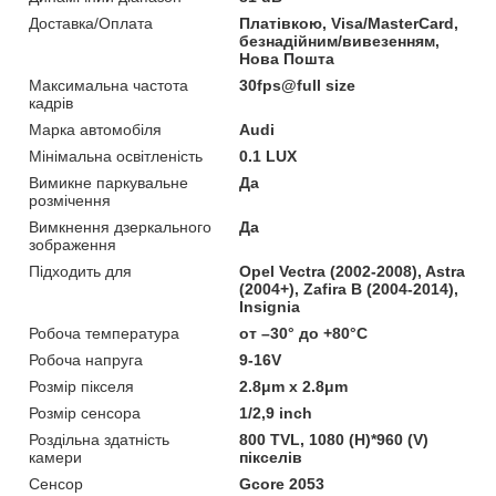
Доставка/Оплата
Платівкою, Visa/MasterCard,
безнадійним/вивезенням,
Нова Пошта
Максимальна частота
30fps@full size
кадрів
Марка автомобіля
Audi
Мінімальна освітленість
0.1 LUX
Вимикне паркувальне
Да
розмічення
Вимкнення дзеркального
Да
зображення
Підходить для
Opel Vectra (2002-2008), Astra
(2004+), Zafira B (2004-2014),
Insignia
Робоча температура
от –30° до +80°C
Робоча напруга
9-16V
Розмір пікселя
2.8μm x 2.8μm
Розмір сенсора
1/2,9 inch
Роздільна здатність
800 TVL, 1080 (H)*960 (V)
камери
пікселів
Сенсор
Gcore 2053