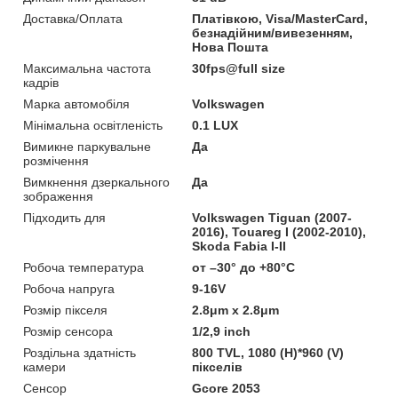
Доставка/Оплата
Платівкою, Visa/MasterCard,
безнадійним/вивезенням,
Нова Пошта
Максимальна частота
30fps@full size
кадрів
Марка автомобіля
Volkswagen
Мінімальна освітленість
0.1 LUX
Вимикне паркувальне
Да
розмічення
Вимкнення дзеркального
Да
зображення
Підходить для
Volkswagen Tiguan (2007-
2016), Touareg I (2002-2010),
Skoda Fabia I-II
Робоча температура
от –30° до +80°C
Робоча напруга
9-16V
Розмір пікселя
2.8μm x 2.8μm
Розмір сенсора
1/2,9 inch
Роздільна здатність
800 TVL, 1080 (H)*960 (V)
камери
пікселів
Сенсор
Gcore 2053