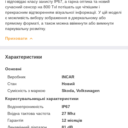
і відповідає класу захисту IP67, а гарна оптика та новий
сучасний сенсор на 800 Tvl потішать ще чіткішим і
прекрасним відтворенням візуальної інформації. У цій моделі
є можливість вибору зображення в дзеркальному або
прямому форматі, а також можна ввімкнути або вимкнути
паркувальну розмітку.
Приховати
Характеристики
Основні
Виробник
INCAR
Стан
Новий
Сумісність з маркою
Skoda, Volkswagen
Користувальницькі характеристики
Водонепроникність
IP67
Вхідна тактова частота
27 Mhz
Гарантія
12 місяців
Динамічний діапазон
81 dB