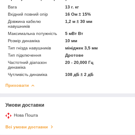
Вага
13 г. кг
Вхідний повний опір
16 Ом ± 15%
Довжина кабелю
1,2 м ± 30 мм
навушників
Максимальна потужність
5 мВт Вт
Розмір динаміка
10 мм
Тип гнізда навушників
мініджек 3,5 мм
Тип підключення
Дротове
Частотний діапазон
20 - 20,000 Гц
динаміка
Чутливість динаміка
108 дБ ± 2 дБ
Приховати
Умови доставки
Нова Пошта
Всі умови доставки