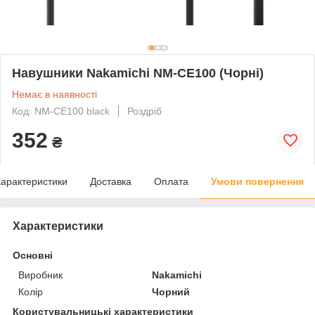
Навушники Nakamichi NM-CE100 (Чорні)
Немає в наявності
Код: NM-CE100 black
Роздріб
352
₴
арактеристики
Доставка
Оплата
Умови повернення
Характеристики
Основні
Виробник
Nakamichi
Колір
Чорний
Користувальницькі характеристики