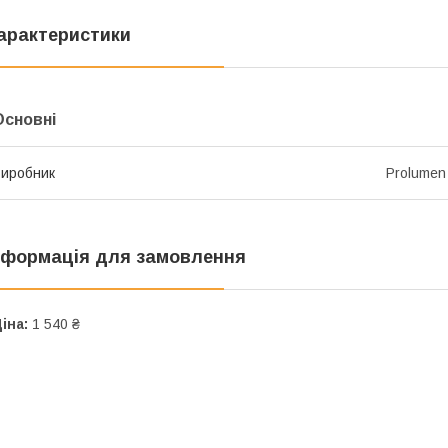
арактеристики
Основні
иробник
Prolumen
нформація для замовлення
іна:
1 540 ₴