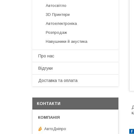
Автосвітло
3D Принтери
Автоелектроніка
Розпродаж
Навушники й акустика
Про нас
Відгуки
Доставка та оплата
КОНТАКТИ
Д
к
АвтоДнiпро