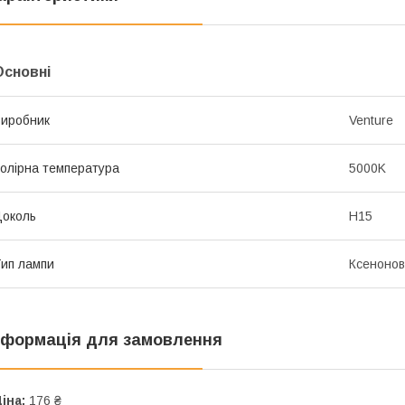
Основні
иробник
Venture
олірна температура
5000K
околь
H15
ип лампи
Ксеноно
нформація для замовлення
іна:
176 ₴