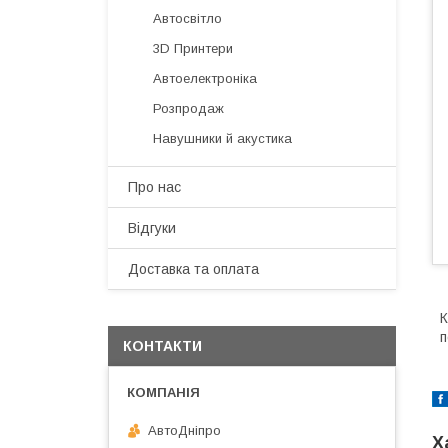
Автосвітло
3D Принтери
Автоелектроніка
Розпродаж
Навушники й акустика
Про нас
Відгуки
Доставка та оплата
К
п
КОНТАКТИ
АвтоДнiпро
Х