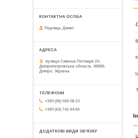
Редчиць Денис
В
К
вулиця Симона Петлюри 2А,
Дніпропетровська область, 49000,
Дніпро, Україна
Ц
Т
+380 (98) 038-08-23
+380 (93) 742-94-65
І
Ц