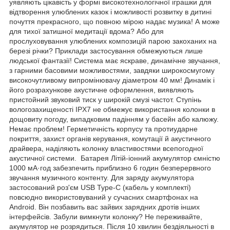
уявляють цікавість у формі високотехнологічної іграшки для
відтворення улюблених казок і можливості розвитку в дитині
почуття прекрасного, що повною мірою надає музика! А може
для тихої затишної медитації вдома? Або для
прослуховування улюблених композицій парою закоханих на
березі річки? Приклади застосування обмежуються лише
людської фантазії! Система має яскраве, динамічне звучання,
з гарними басовими можливостями, завдяки широкосмугому
високочутливому випромінювачу діаметром 40 мм! Динамік і
його розрахункове акустичне оформлення, виявляють
пристойний звуковий тиск у широкій смузі частот. Ступінь
вологозахищеності IPX7 не обмежує використання колонки в
дощовиту погоду, випадковим падінням у басейн або калюжу.
Немає проблем! Герметичність корпусу та протиударне
покриття, захист органів керування, комутації й акустичного
драйвера, наділяють колонку властивостями всепогодної
акустичної системи. Батарея Літій-іонний акумулятор ємністю
1000 мА·год забезпечить приблизно 6 годин безперервного
звучання музичного контенту. Для заряду акумулятора
застосований роз'єм USB Type-C (кабель у комплекті)
повсюдно використовуваний у сучасних смартфонах на
Android. Він позбавить вас зайвих зарядних дротів інших
інтерфейсів. Забули вимкнути колонку? Не переживайте,
акумулятор не розрядиться. Після 10 хвилин бездіяльності в