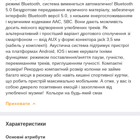
режимі Bluetooth, система вимкнеться автоматично! Bluetooth
5.0 Бездротове передавання музичного матеріалу, забезпечує
інтерфейс Bluetooth версії 5.0, з низьким енергоспоживанням
і музичними кодеками AAC, SBC. Вони дають можливість
досить якісного відтворення улюблених треків. Як
альтернативний і простіший варіант дротового сполучення зі
смартфоном — вхід AUX у формі конектора jack 3,5 мм
(кабель у комплекті). Акустична система підтримує пристрої
на платформах Android, IOS і може керувати їхніми
функціями: режимом поставлення/зняття паузи, гучністю,
перемиканням треків, приглушенням гучності. Компактні
розміри! Рекордно компактний розмір колонки не займе
багато місця в рюкзаку або навіть кишені спортивної куртки,
що робить пристрій максимально мобільним. А отже, у вас із
собою джерело позитивних емоцій і захоплення від
улюбленої музики! Кольори на будь-який смак
Приховати
Характеристики
Основні атрибути