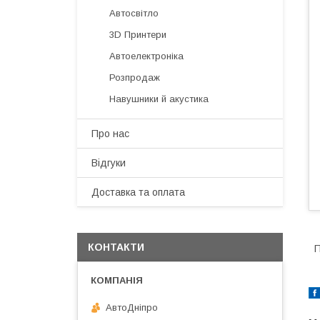
Автосвітло
3D Принтери
Автоелектроніка
Розпродаж
Навушники й акустика
Про нас
Відгуки
Доставка та оплата
КОНТАКТИ
П
АвтоДнiпро