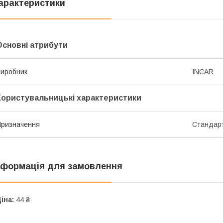
арактеристики
Основні атрибути
иробник
INCAR
Користувальницькі характеристики
ризначення
Стандар
нформація для замовлення
іна:
44 ₴