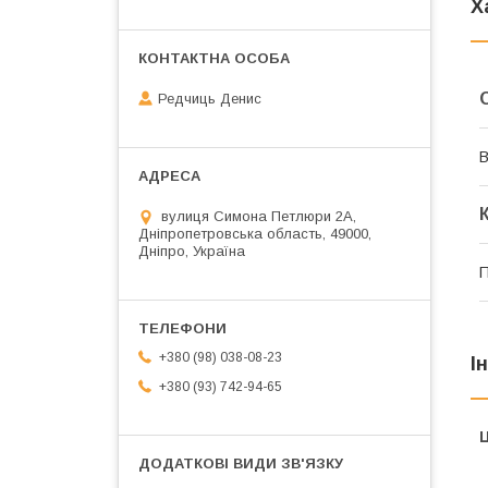
Х
Редчиць Денис
В
вулиця Симона Петлюри 2А,
Дніпропетровська область, 49000,
Дніпро, Україна
П
+380 (98) 038-08-23
І
+380 (93) 742-94-65
Ц