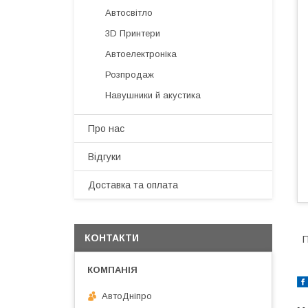
Автосвітло
3D Принтери
Автоелектроніка
Розпродаж
Навушники й акустика
Про нас
Відгуки
Доставка та оплата
КОНТАКТИ
П
АвтоДнiпро