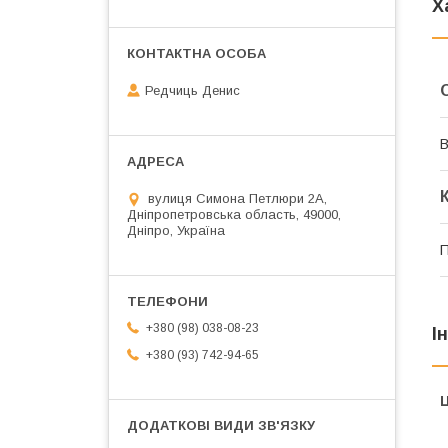
Х
Редчиць Денис
В
вулиця Симона Петлюри 2А,
Дніпропетровська область, 49000,
Дніпро, Україна
П
+380 (98) 038-08-23
І
+380 (93) 742-94-65
Ц