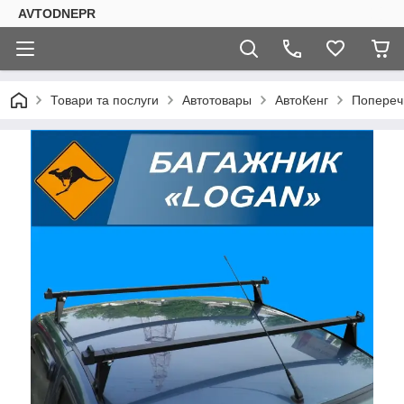
AVTODNEPR
Товари та послуги
Автотовары
АвтоКенг
Попереч