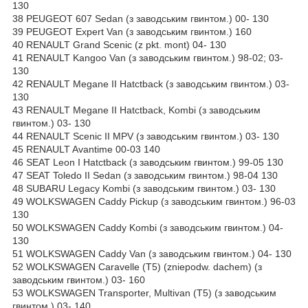
130
38 PEUGEOT 607 Sedan (з заводським гвинтом.) 00- 130
39 PEUGEOT Expert Van (з заводським гвинтом.) 160
40 RENAULT Grand Scenic (z pkt. mont) 04- 130
41 RENAULT Kangoo Van (з заводським гвинтом.) 98-02; 03-
130
42 RENAULT Megane II Hatctback (з заводським гвинтом.) 03-
130
43 RENAULT Megane II Hatctback, Kombi (з заводським
гвинтом.) 03- 130
44 RENAULT Scenic II MPV (з заводським гвинтом.) 03- 130
45 RENAULT Avantime 00-03 140
46 SEAT Leon I Hatctback (з заводським гвинтом.) 99-05 130
47 SEAT Toledo II Sedan (з заводським гвинтом.) 98-04 130
48 SUBARU Legacy Kombi (з заводським гвинтом.) 03- 130
49 WOLKSWAGEN Caddy Pickup (з заводським гвинтом.) 96-03
130
50 WOLKSWAGEN Caddy Kombi (з заводським гвинтом.) 04-
130
51 WOLKSWAGEN Caddy Van (з заводським гвинтом.) 04- 130
52 WOLKSWAGEN Caravelle (T5) (zniepodw. dachem) (з
заводським гвинтом.) 03- 160
53 WOLKSWAGEN Transporter, Multivan (T5) (з заводським
гвинтом.) 03- 140