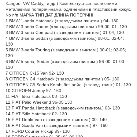
Kangoo, VW Caddy, и др.) Комплектується посиленими
металевими поперечинами, одягненими в пластиковий кожух.
No п/п МАРКА ТИП ДАТ ДЛИНА ПОПЕРІЧНІ
1 BMW 1-seria Hatcback (з заводським гвинтом.) 04- 130
2 BMW 3-seria Coupe (з заводським гвинтом.) 99-00; 01- 130
3 BMW 3-seria Compact (з заводським гвинтом.) 01-04; 130
4 BMW 3-seria Sedan (з заводським гвинтом.) 98-01; 02-04;
130
5 BMW 3-seria Touring (з заводським гвинтом.) 00-01; 02-05;
130
6 BMW 5-seria, Sedan (з заводським гвинтом.) 96-00; 01-03
130
7 СITROEN C-15 Van 92- 130
8 CITROEN C4 Hatcback (з заводським гвинтом.) 05- 130
9 CITROEN C5 Sedan Kombi без рейл. (з завод. гвинт.) 01- 130
10 СITROEN Jumpy 97- 160
11 FIAT Idea Hatctback 03- 130
12 FIAT Palio Weekend 96-05 130
13 FIAT Panda Hatctback (з заводським гвинтом.) 03- 130
14 FIAT Stilo Hatctback 02- 130
15 FIAT Doblo Van (з заводським гвинтом.) 00- 140
16 FIAT Scudo Van (з заводським гвинтом.) 97- 160
17 FORD Courier Pickup 99- 130
18 FORD Courier Van 91-95; 96-00 130