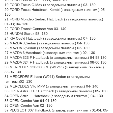
19 FORD Focus C-Max (з заводським гвинтом.) 03- 130
20 FORD Focus Hatctback, Kombi (з заводським гвинтом.) 05-
130
21 FORD Mondeo Sedan, Hatctback (з заводським гвинтом.)
01-03; 04- 130
22 FORD Transit Connect Van 03- 140
23 HUNDAI Starex 98- 130
24 KIA Cee'd Hatctback (з заводським гвинтом.) 07- 130
25 MAZDA 3;Sedan (з заводським гвинтом.) 04- 130
26 MAZDA 6;Sedan (з заводським гвинтом.) 02- 130
27 MAZDA 6;Hatctback (з заводським гвинтом.) 02- 130
28 MAZDA 323 F Hatctback (з заводським гвинтом.) 94-98 130
29 MAZDA 324 F Hatctback (з заводським гвинтом.) 98-00 130
30 MERCEDES 230/300 CE (W124c) (з заводським гвинтом.)
88-96 130
31 MERCEDES E-klasa (W211) Sedan (з заводським
гвинтом.)02- 130
32 MERCEDES Vito MPV (з заводським гвинтом.) 04- 140
33 OPEN Astra GTC Hatctback (з заводським гвинтом.) 05- 130
34 OPEN Astra III Hatctback (з заводським гвинтом.) 04- 130
35 OPEN Combo Van 94-01 130
36 OPEN Combo Van 02- 130
37 PEUGEOT 307 Hatctback (з заводським гвинтом.) 01-04; 05-