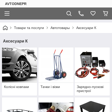
AVTODNEPR
Товари та послуги
Автотовары
Аксесуари К
Аксесуари К
Колісні ковпаки
Тачки і візки
Зарядно-пускові
пристрої